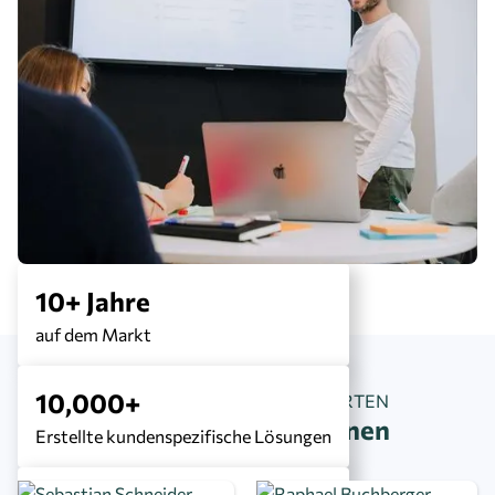
10+ Jahre
auf dem Markt
10,000+
WIR SIND MICROSOFT EXPERTEN
Lerne das Team kennen
Erstellte kundenspezifische Lösungen